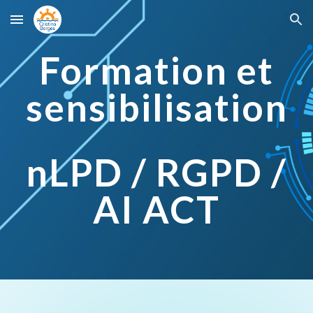
Skip to main content
Skip to navigation
Formation et
sensibilisation
nLPD / RGPD /
AI ACT